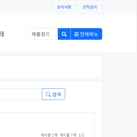
공지사항
견적문의
터
전체메뉴
검색
페이지 열람 중
게시판 1개
게시물 7개
1/1