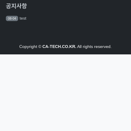
공지사항
test
08-04
Copyright ©
CA-TECH.CO.KR.
All rights reserved.