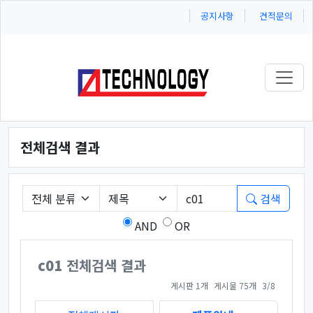
공지사항
견적문의
Toggl
전체검색 결과
필수
게시판 그룹선택
검색조건
검색어
검색
AND
OR
c01
전체검색 결과
페이지 열람 중
게시판 1개
게시물 75개
3/8