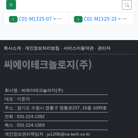
C01-M1325-07 > SMA(M) UT141
C01-M1325-23 > SMA(M)R/A UT141
회사소개
·
개인정보처리방침
·
서비스이용약관
·
관리자
씨에이테크놀로지(주)
회사명 : 씨에이테크놀러지(주)
대표 : 이준각
주소 : 경기도 수원시 영통구 영통로237, 10층 1009호
전화 : 031-224-1392
팩스 : 031-224-1359
개인정보관리책임자 : ju1206@ca-tech.co.kr